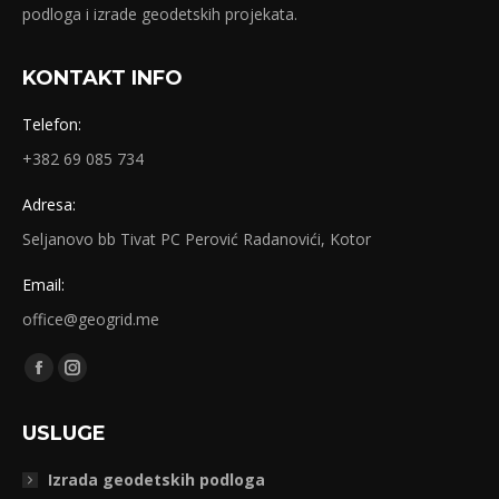
podloga i izrade geodetskih projekata.
KONTAKT INFO
Telefon:
+382 69 085 734
Adresa:
Seljanovo bb Tivat PC Perović Radanovići, Kotor
Email:
office@geogrid.me
Find us on:
Facebook
Instagram
page
page
USLUGE
opens
opens
in
in
Izrada geodetskih podloga
new
new