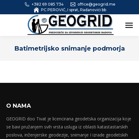
+382 69 085 734
office@geogrid.me
PC PEROVIĆ, I sprat, Radanovići bb
Batimetrijsko snimanje podmorja
O NAMA
GEOGRID doo Tivat je licencirana geodetska organizacija koje
se bavi pružanjem svih vrsta usluga iz oblasti katastastarskih
poslova, inženjerske geodezije, snimanje I izrade geodetskih