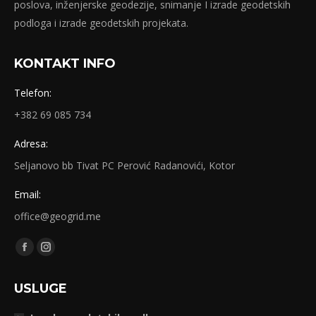
poslova, inženjerske geodezije, snimanje I izrade geodetskih
podloga i izrade geodetskih projekata.
KONTAKT INFO
Telefon:
+382 69 085 734
Adresa:
Seljanovo bb Tivat PC Perović Radanovići, Kotor
Email:
office@geogrid.me
Find us on:
Facebook
Instagram
page
page
USLUGE
opens
opens
in
in