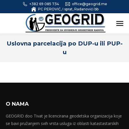
+382 69 085 734
office@geogrid.me
PC PEROVIĆ, I sprat, Radanovići bb
Uslovna parcelacija po DUP-u ili PUP-
u
O NAMA
GEOGRID doo Tivat je licencirana geodetska organizacija koje
se bavi pružanjem svih vrsta usluga iz oblasti katastastarskih